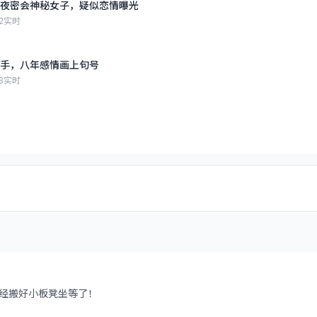
夜密会神秘女子，疑似恋情曝光
2
实时
手，八年感情画上句号
8
实时
经搬好小板凳坐等了！