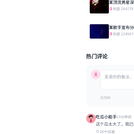
某顶流男星深
热度 284739
某歌手宣布分
热度 234567
热门评论
0/500
吃瓜小能手
10分钟前
这个瓜太大了，我已
2K
回复