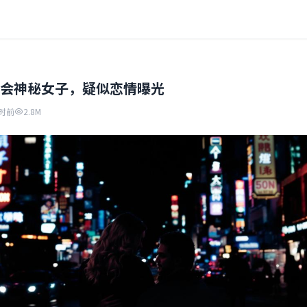
会神秘女子，疑似恋情曝光
时前
2.8M