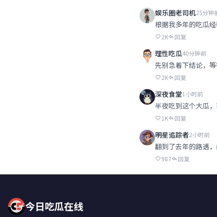
娱乐圈老司机
25分钟
根据我多年的吃瓜经
2K
回复
理性吃瓜
40分钟前
先别急着下结论，等
2K
回复
深夜食堂
1小时前
半夜吃到这个大瓜，
1K
回复
明星追踪者
2小时前
翻到了去年的路透，
987
回复
今日吃瓜在线