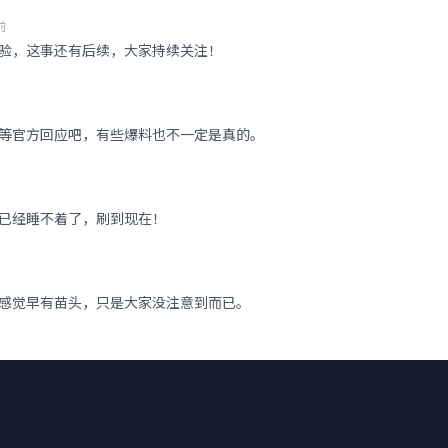
前
验，这事还有后续，大家持续关注！
等官方回应吧，有些爆料也不一定是真的。
已经睡不着了，刷到现在！
感觉早有苗头，只是大家没注意到而已。