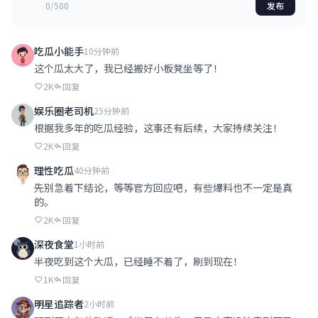
0/500
发布
吃瓜小能手
10分钟前
这个瓜太大了，我已经搬好小板凳坐等了！
2K
回复
娱乐圈老司机
25分钟前
根据我多年的吃瓜经验，这事还有后续，大家持续关注！
2K
回复
理性吃瓜
40分钟前
先别急着下结论，等等官方回应吧，有些爆料也不一定是真
的。
2K
回复
深夜食堂
1小时前
半夜吃到这个大瓜，已经睡不着了，刷到现在！
1K
回复
明星追踪者
2小时前