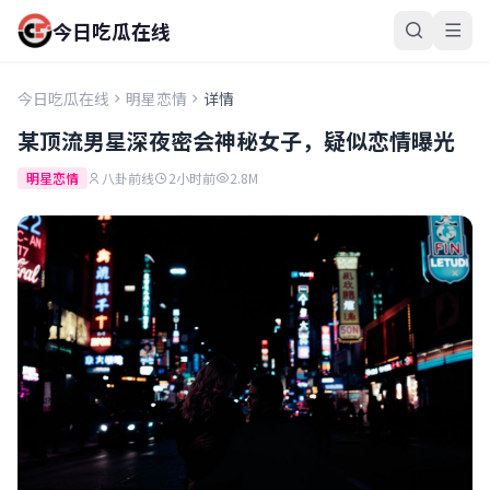
今日吃瓜在线
今日吃瓜在线
明星恋情
详情
某顶流男星深夜密会神秘女子，疑似恋情曝光
明星恋情
八卦前线
2小时前
2.8M