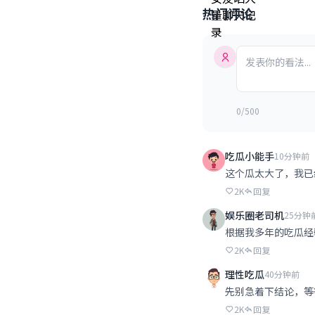
热门评论
0/500
吃瓜小能手
10分钟前
这个瓜太大了，我已
2K
回复
娱乐圈老司机
25分钟
根据我多年的吃瓜经
2K
回复
理性吃瓜
40分钟前
先别急着下结论，等
2K
回复