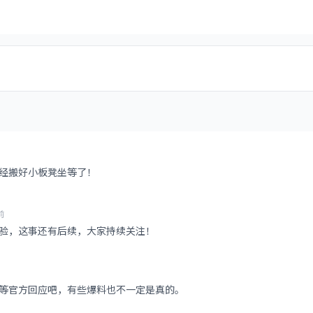
经搬好小板凳坐等了！
前
验，这事还有后续，大家持续关注！
等官方回应吧，有些爆料也不一定是真的。